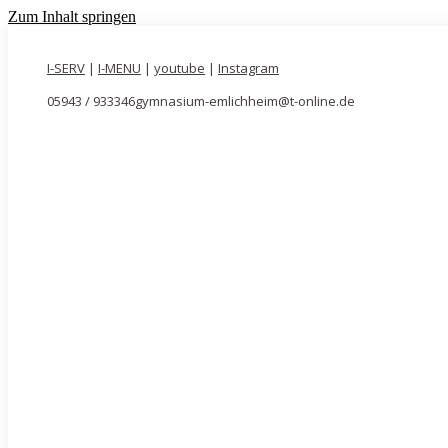
Zum Inhalt springen
I-SERV
|
I-MENU
|
youtube
|
Instagram
05943 / 933346
gymnasium-emlichheim@t-online.de