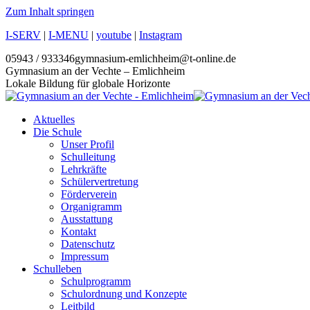
Zum Inhalt springen
I-SERV
|
I-MENU
|
youtube
|
Instagram
05943 / 933346
gymnasium-emlichheim@t-online.de
Gymnasium an der Vechte – Emlichheim
Lokale Bildung für globale Horizonte
Aktuelles
Die Schule
Unser Profil
Schulleitung
Lehrkräfte
Schülervertretung
Förderverein
Organigramm
Ausstattung
Kontakt
Datenschutz
Impressum
Schulleben
Schulprogramm
Schulordnung und Konzepte
Leitbild