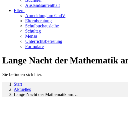
Bücherei
Auslandsaufenthalt
Eltern
Anmeldung am GadV
Elternberatung
Schulbuchausleihe
Schultag
Mensa
Unterrichtsbefreiung
Formulare
Lange Nacht der Mathematik
Sie befinden sich hier:
Start
Aktuelles
Lange Nacht der Mathematik am…