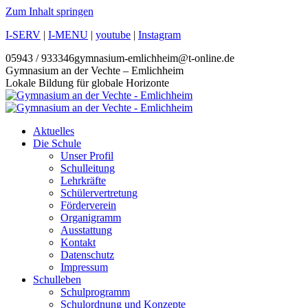
Zum Inhalt springen
I-SERV
|
I-MENU
|
youtube
|
Instagram
05943 / 933346
gymnasium-emlichheim@t-online.de
Gymnasium an der Vechte – Emlichheim
Lokale Bildung für globale Horizonte
Aktuelles
Die Schule
Unser Profil
Schulleitung
Lehrkräfte
Schülervertretung
Förderverein
Organigramm
Ausstattung
Kontakt
Datenschutz
Impressum
Schulleben
Schulprogramm
Schulordnung und Konzepte