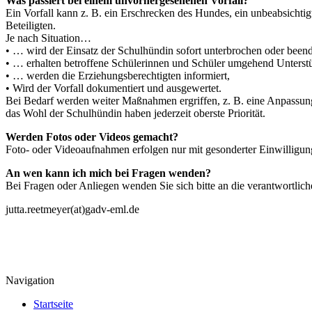
Was passiert bei einem unvorhergesehenen Vorfall?
Ein Vorfall kann z. B. ein Erschrecken des Hundes, ein unbeabsichtigte
Beteiligten.
Je nach Situation…
• … wird der Einsatz der Schulhündin sofort unterbrochen oder beend
• … erhalten betroffene Schülerinnen und Schüler umgehend Unterst
• … werden die Erziehungsberechtigten informiert,
• Wird der Vorfall dokumentiert und ausgewertet.
Bei Bedarf werden weiter Maßnahmen ergriffen, z. B. eine Anpassung
das Wohl der Schulhündin haben jederzeit oberste Priorität.
Werden Fotos oder Videos gemacht?
Foto- oder Videoaufnahmen erfolgen nur mit gesonderter Einwilligun
An wen kann ich mich bei Fragen wenden?
Bei Fragen oder Anliegen wenden Sie sich bitte an die verantwortlich
jutta.reetmeyer(at)gadv-eml.de
Navigation
Startseite