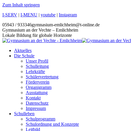
Zum Inhalt springen
I-SERV
|
I-MENU
|
youtube
|
Instagram
05943 / 933346
gymnasium-emlichheim@t-online.de
Gymnasium an der Vechte – Emlichheim
Lokale Bildung für globale Horizonte
Aktuelles
Die Schule
Unser Profil
Schulleitung
Lehrkräfte
Schülervertretung
Förderverein
Organigramm
Ausstattung
Kontakt
Datenschutz
Impressum
Schulleben
Schulprogramm
Schulordnung und Konzepte
Leitbild