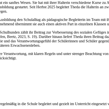
at ein sanftes Wesen. Sie hat mit ihrer Halterin verschiedene Kurse zu
sbildung gestartet. Seit Herbst 2025 begleitet Theda die Halterin an 
egen.
bildung den Schulalltag als pädagogische Begleiterin im Team mit ihre
ehmend übernimmt sie auch einen aktiven Part in einzelnen Klassen und 
Schulhunden zählt ihr Beitrag zur Verbesserung des sozialen Gefüges i
fen, Beetz, 2023, S. 19). Darüber hinaus liefert Theda ihren Beitrag 
hie und das Verantwortungsgefühl der Schülerinnen und Schüler gegenüb
päteren Erwachsenenleben.
her Verantwortung, mit klaren Regeln und unter strenger Beachtung von
cksichtigt.
regelmäßig in die Schule begleitet und gezielt im Unterricht eingesetzt