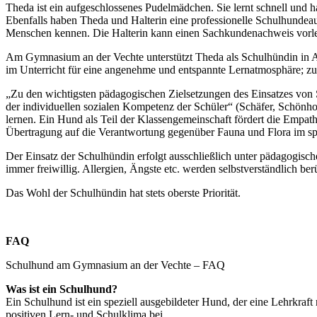
Theda ist ein aufgeschlossenes Pudelmädchen. Sie lernt schnell und h
Ebenfalls haben Theda und Halterin eine professionelle Schulhundeau
Menschen kennen. Die Halterin kann einen Sachkundenachweis vorl
Am Gymnasium an der Vechte unterstützt Theda als Schulhündin in Aus
im Unterricht für eine angenehme und entspannte Lernatmosphäre; zun
„Zu den wichtigsten pädagogischen Zielsetzungen des Einsatzes von 
der individuellen sozialen Kompetenz der Schüler“ (Schäfer, Schönho
lernen. Ein Hund als Teil der Klassengemeinschaft fördert die Empat
Übertragung auf die Verantwortung gegenüber Fauna und Flora im s
Der Einsatz der Schulhündin erfolgt ausschließlich unter pädagogisc
immer freiwillig. Allergien, Ängste etc. werden selbstverständlich berü
Das Wohl der Schulhündin hat stets oberste Priorität.
FAQ
Schulhund am Gymnasium an der Vechte – FAQ
Was ist ein Schulhund?
Ein Schulhund ist ein speziell ausgebildeter Hund, der eine Lehrkraft 
positiven Lern- und Schulklima bei.