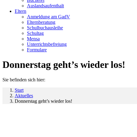
Bücherei
Auslandsaufenthalt
Eltern
Anmeldung am GadV
Elternberatung
Schulbuchausleihe
Schultag
Mensa
Unterrichtsbefreiung
Formulare
Donnerstag geht’s wieder los!
Sie befinden sich hier:
Start
Aktuelles
Donnerstag geht’s wieder los!