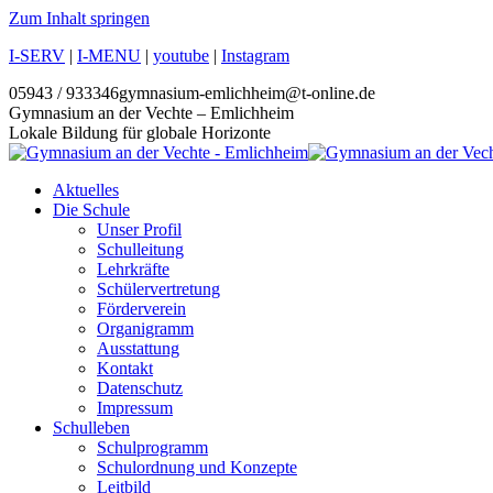
Zum Inhalt springen
I-SERV
|
I-MENU
|
youtube
|
Instagram
05943 / 933346
gymnasium-emlichheim@t-online.de
Gymnasium an der Vechte – Emlichheim
Lokale Bildung für globale Horizonte
Aktuelles
Die Schule
Unser Profil
Schulleitung
Lehrkräfte
Schülervertretung
Förderverein
Organigramm
Ausstattung
Kontakt
Datenschutz
Impressum
Schulleben
Schulprogramm
Schulordnung und Konzepte
Leitbild