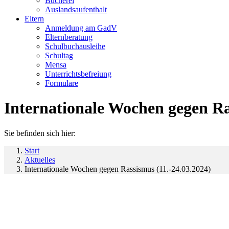
Bücherei
Auslandsaufenthalt
Eltern
Anmeldung am GadV
Elternberatung
Schulbuchausleihe
Schultag
Mensa
Unterrichtsbefreiung
Formulare
Internationale Wochen gegen Ra
Sie befinden sich hier:
Start
Aktuelles
Internationale Wochen gegen Rassismus (11.-24.03.2024)