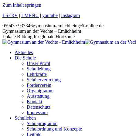
Zum Inhalt springen
I-SERV
|
I-MENU
|
youtube
|
Instagram
05943 / 933346
gymnasium-emlichheim@t-online.de
Gymnasium an der Vechte – Emlichheim
Lokale Bildung für globale Horizonte
Aktuelles
Die Schule
Unser Profil
Schulleitung
Lehrkräfte
Schülervertretung
Förderverein
Organigramm
Ausstattung
Kontakt
Datenschutz
Impressum
Schulleben
Schulprogramm
Schulordnung und Konzepte
Leitbild