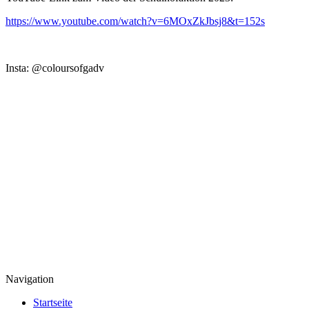
https://www.youtube.com/watch?v=6MOxZkJbsj8&t=152s
Insta: @coloursofgadv
Navigation
Startseite