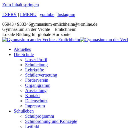
Zum Inhalt springen
I-SERV
|
I-MENU
|
youtube
|
Instagram
05943 / 933346
gymnasium-emlichheim@t-online.de
Gymnasium an der Vechte – Emlichheim
Lokale Bildung für globale Horizonte
Aktuelles
Die Schule
Unser Profil
Schulleitung
Lehrkräfte
Schülervertretung
Förderverein
Organigramm
Ausstattung
Kontakt
Datenschutz
Impressum
Schulleben
Schulprogramm
Schulordnung und Konzepte
Leitbild