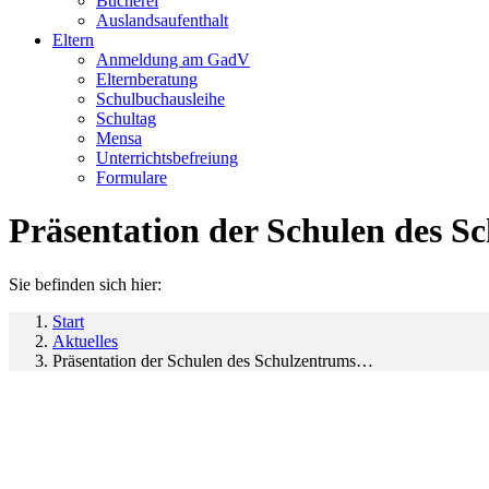
Bücherei
Auslandsaufenthalt
Eltern
Anmeldung am GadV
Elternberatung
Schulbuchausleihe
Schultag
Mensa
Unterrichtsbefreiung
Formulare
Präsentation der Schulen des S
Sie befinden sich hier:
Start
Aktuelles
Präsentation der Schulen des Schulzentrums…