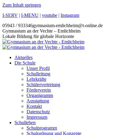
Zum Inhalt springen
I-SERV
|
I-MENU
|
youtube
|
Instagram
05943 / 933346
gymnasium-emlichheim@t-online.de
Gymnasium an der Vechte – Emlichheim
Lokale Bildung für globale Horizonte
Aktuelles
Die Schule
Unser Profil
Schulleitung
Lehrkräfte
Schülervertretung
Förderverein
Organigramm
Ausstattung
Kontakt
Datenschutz
Impressum
Schulleben
Schulprogramm
Schulordnung und Konzepte