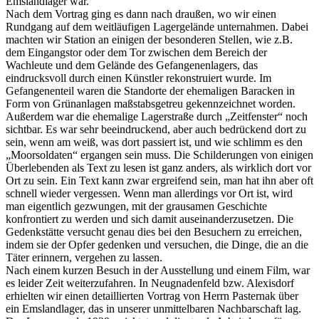
Emslandlager war.
Nach dem Vortrag ging es dann nach draußen, wo wir einen
Rundgang auf dem weitläufigen Lagergelände unternahmen. Dabei
machten wir Station an einigen der besonderen Stellen, wie z.B.
dem Eingangstor oder dem Tor zwischen dem Bereich der
Wachleute und dem Gelände des Gefangenenlagers, das
eindrucksvoll durch einen Künstler rekonstruiert wurde. Im
Gefangenenteil waren die Standorte der ehemaligen Baracken in
Form von Grünanlagen maßstabsgetreu gekennzeichnet worden.
Außerdem war die ehemalige Lagerstraße durch „Zeitfenster“ noch
sichtbar. Es war sehr beeindruckend, aber auch bedrückend dort zu
sein, wenn am weiß, was dort passiert ist, und wie schlimm es den
„Moorsoldaten“ ergangen sein muss. Die Schilderungen von einigen
Überlebenden als Text zu lesen ist ganz anders, als wirklich dort vor
Ort zu sein. Ein Text kann zwar ergreifend sein, man hat ihn aber oft
schnell wieder vergessen. Wenn man allerdings vor Ort ist, wird
man eigentlich gezwungen, mit der grausamen Geschichte
konfrontiert zu werden und sich damit auseinanderzusetzen. Die
Gedenkstätte versucht genau dies bei den Besuchern zu erreichen,
indem sie der Opfer gedenken und versuchen, die Dinge, die an die
Täter erinnern, vergehen zu lassen.
Nach einem kurzen Besuch in der Ausstellung und einem Film, war
es leider Zeit weiterzufahren. In Neugnadenfeld bzw. Alexisdorf
erhielten wir einen detaillierten Vortrag von Herrn Pasternak über
ein Emslandlager, das in unserer unmittelbaren Nachbarschaft lag.