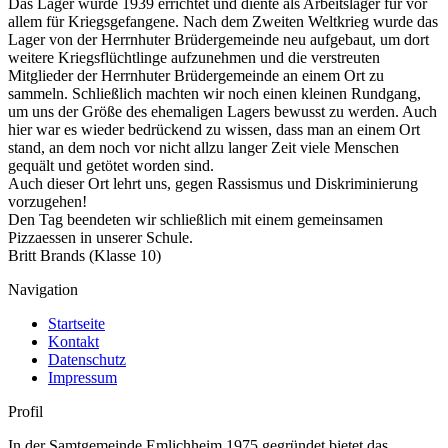
Das Lager wurde 1939 errichtet und diente als Arbeitslager für vor
allem für Kriegsgefangene. Nach dem Zweiten Weltkrieg wurde das
Lager von der Herrnhuter Brüdergemeinde neu aufgebaut, um dort
weitere Kriegsflüchtlinge aufzunehmen und die verstreuten
Mitglieder der Herrnhuter Brüdergemeinde an einem Ort zu
sammeln. Schließlich machten wir noch einen kleinen Rundgang,
um uns der Größe des ehemaligen Lagers bewusst zu werden. Auch
hier war es wieder bedrückend zu wissen, dass man an einem Ort
stand, an dem noch vor nicht allzu langer Zeit viele Menschen
gequält und getötet worden sind.
Auch dieser Ort lehrt uns, gegen Rassismus und Diskriminierung
vorzugehen!
Den Tag beendeten wir schließlich mit einem gemeinsamen
Pizzaessen in unserer Schule.
Britt Brands (Klasse 10)
Navigation
Startseite
Kontakt
Datenschutz
Impressum
Profil
In der Samtgemeinde Emlichheim 1975 gegründet bietet das