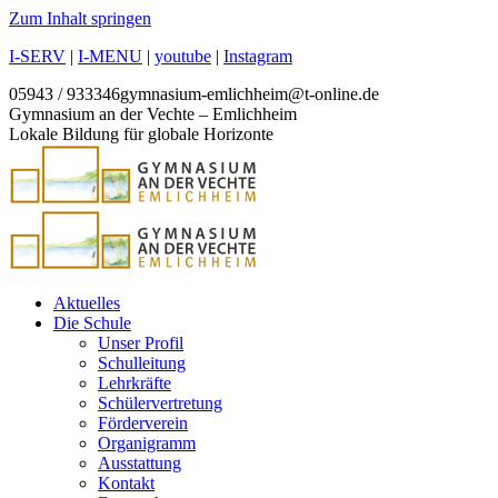
Zum Inhalt springen
I-SERV
|
I-MENU
|
youtube
|
Instagram
05943 / 933346
gymnasium-emlichheim@t-online.de
Gymnasium an der Vechte – Emlichheim
Lokale Bildung für globale Horizonte
Aktuelles
Die Schule
Unser Profil
Schulleitung
Lehrkräfte
Schülervertretung
Förderverein
Organigramm
Ausstattung
Kontakt