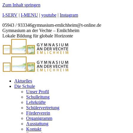
Zum Inhalt springen
I-SERV
|
I-MENU
|
youtube
|
Instagram
05943 / 933346
gymnasium-emlichheim@t-online.de
Gymnasium an der Vechte – Emlichheim
Lokale Bildung für globale Horizonte
Aktuelles
Die Schule
Unser Profil
Schulleitung
Lehrkräfte
Schülervertretung
Förderverein
Organigramm
Ausstattung
Kontakt