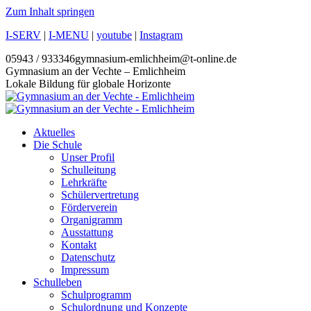
Zum Inhalt springen
I-SERV
|
I-MENU
|
youtube
|
Instagram
05943 / 933346
gymnasium-emlichheim@t-online.de
Gymnasium an der Vechte – Emlichheim
Lokale Bildung für globale Horizonte
Aktuelles
Die Schule
Unser Profil
Schulleitung
Lehrkräfte
Schülervertretung
Förderverein
Organigramm
Ausstattung
Kontakt
Datenschutz
Impressum
Schulleben
Schulprogramm
Schulordnung und Konzepte