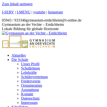
Zum Inhalt springen
I-SERV
|
I-MENU
|
youtube
|
Instagram
05943 / 933346
gymnasium-emlichheim@t-online.de
Gymnasium an der Vechte – Emlichheim
Lokale Bildung für globale Horizonte
Aktuelles
Die Schule
Unser Profil
Schulleitung
Lehrkräfte
Schülervertretung
Förderverein
Organigramm
Ausstattung
Kontakt
Datenschutz
Impressum
Schulleben