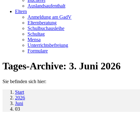
Bücherei
Auslandsaufenthalt
Eltern
Anmeldung am GadV
Elternberatung
Schulbuchausleihe
Schultag
Mensa
Unterrichtsbefreiung
Formulare
Tages-Archive:
3. Juni 2026
Sie befinden sich hier:
Start
2026
Juni
03