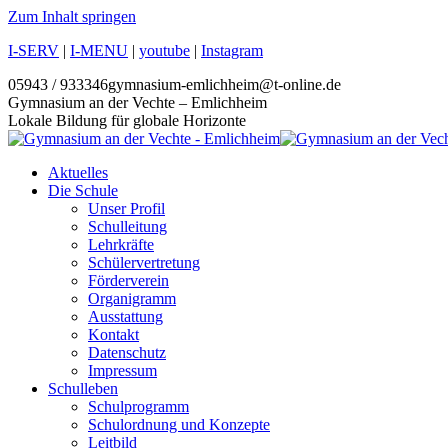
Zum Inhalt springen
I-SERV
|
I-MENU
|
youtube
|
Instagram
05943 / 933346
gymnasium-emlichheim@t-online.de
Gymnasium an der Vechte – Emlichheim
Lokale Bildung für globale Horizonte
Aktuelles
Die Schule
Unser Profil
Schulleitung
Lehrkräfte
Schülervertretung
Förderverein
Organigramm
Ausstattung
Kontakt
Datenschutz
Impressum
Schulleben
Schulprogramm
Schulordnung und Konzepte
Leitbild