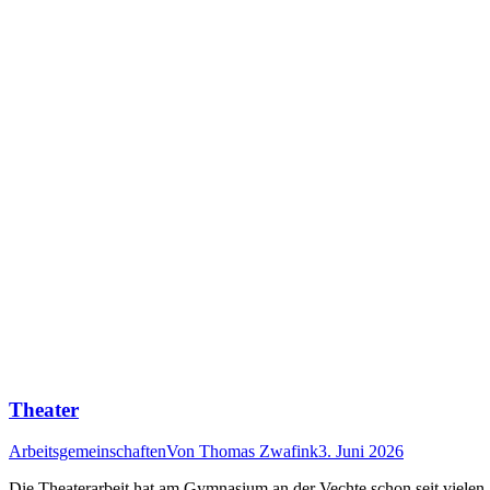
Theater
Arbeitsgemeinschaften
Von
Thomas Zwafink
3. Juni 2026
Die Theaterarbeit hat am Gymnasium an der Vechte schon seit vielen 