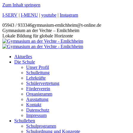
Zum Inhalt springen
I-SERV
|
I-MENU
|
youtube
|
Instagram
05943 / 933346
gymnasium-emlichheim@t-online.de
Gymnasium an der Vechte – Emlichheim
Lokale Bildung für globale Horizonte
Aktuelles
Die Schule
Unser Profil
Schulleitung
Lehrkräfte
Schülervertretung
Förderverein
Organigramm
Ausstattung
Kontakt
Datenschutz
Impressum
Schulleben
Schulprogramm
Schulordnung und Konzepte