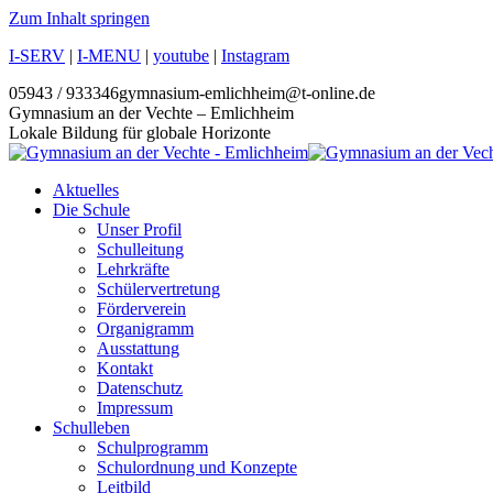
Zum Inhalt springen
I-SERV
|
I-MENU
|
youtube
|
Instagram
05943 / 933346
gymnasium-emlichheim@t-online.de
Gymnasium an der Vechte – Emlichheim
Lokale Bildung für globale Horizonte
Aktuelles
Die Schule
Unser Profil
Schulleitung
Lehrkräfte
Schülervertretung
Förderverein
Organigramm
Ausstattung
Kontakt
Datenschutz
Impressum
Schulleben
Schulprogramm
Schulordnung und Konzepte
Leitbild