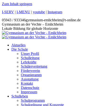
Zum Inhalt springen
I-SERV
|
I-MENU
|
youtube
|
Instagram
05943 / 933346
gymnasium-emlichheim@t-online.de
Gymnasium an der Vechte – Emlichheim
Lokale Bildung für globale Horizonte
Aktuelles
Die Schule
Unser Profil
Schulleitung
Lehrkräfte
Schülervertretung
Förderverein
Organigramm
Ausstattung
Kontakt
Datenschutz
Impressum
Schulleben
Schulprogramm
Schulordnung und Konzepte