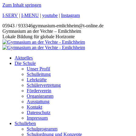
Zum Inhalt springen
I-SERV
|
I-MENU
|
youtube
|
Instagram
05943 / 933346
gymnasium-emlichheim@t-online.de
Gymnasium an der Vechte – Emlichheim
Lokale Bildung für globale Horizonte
Aktuelles
Die Schule
Unser Profil
Schulleitung
Lehrkräfte
Schülervertretung
Förderverein
Organigramm
Ausstattung
Kontakt
Datenschutz
Impressum
Schulleben
Schulprogramm
Schulordnung und Konzepte