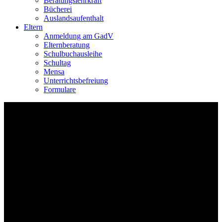
Beratungslehrkraft
Bücherei
Auslandsaufenthalt
Eltern
Anmeldung am GadV
Elternberatung
Schulbuchausleihe
Schultag
Mensa
Unterrichtsbefreiung
Formulare