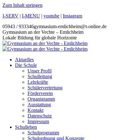
Zum Inhalt springen
I-SERV
|
I-MENU
|
youtube
|
Instagram
05943 / 933346
gymnasium-emlichheim@t-online.de
Gymnasium an der Vechte – Emlichheim
Lokale Bildung für globale Horizonte
Aktuelles
Die Schule
Unser Profil
Schulleitung
Lehrkräfte
Schülervertretung
Förderverein
Organigramm
Ausstattung
Kontakt
Datenschutz
Impressum
Schulleben
Schulprogramm
Schulordnung und Konzepte