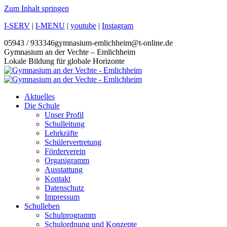
Zum Inhalt springen
I-SERV
|
I-MENU
|
youtube
|
Instagram
05943 / 933346
gymnasium-emlichheim@t-online.de
Gymnasium an der Vechte – Emlichheim
Lokale Bildung für globale Horizonte
Aktuelles
Die Schule
Unser Profil
Schulleitung
Lehrkräfte
Schülervertretung
Förderverein
Organigramm
Ausstattung
Kontakt
Datenschutz
Impressum
Schulleben
Schulprogramm
Schulordnung und Konzepte