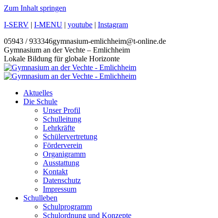
Zum Inhalt springen
I-SERV
|
I-MENU
|
youtube
|
Instagram
05943 / 933346
gymnasium-emlichheim@t-online.de
Gymnasium an der Vechte – Emlichheim
Lokale Bildung für globale Horizonte
Aktuelles
Die Schule
Unser Profil
Schulleitung
Lehrkräfte
Schülervertretung
Förderverein
Organigramm
Ausstattung
Kontakt
Datenschutz
Impressum
Schulleben
Schulprogramm
Schulordnung und Konzepte