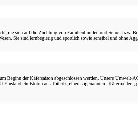
ht, die sich auf die Züchtung von Familienhunden und Schul- bzw. Begl
s Wesen. Sie sind lernbegierig und sportlich sowie sensibel und ohne 
d zum Beginn der Käfersaison abgeschlossen werden. Unsere Umwelt-AG
sland ein Biotop aus Totholz, einen sogenannten „Käfermeiler“, geba