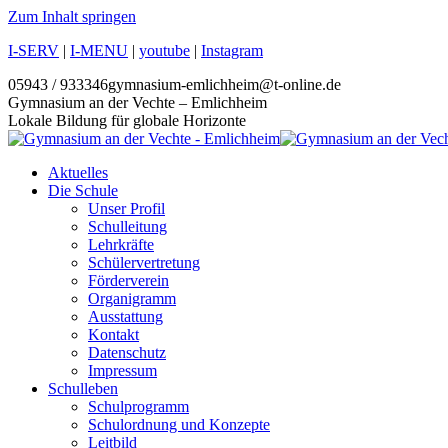
Zum Inhalt springen
I-SERV
|
I-MENU
|
youtube
|
Instagram
05943 / 933346
gymnasium-emlichheim@t-online.de
Gymnasium an der Vechte – Emlichheim
Lokale Bildung für globale Horizonte
Aktuelles
Die Schule
Unser Profil
Schulleitung
Lehrkräfte
Schülervertretung
Förderverein
Organigramm
Ausstattung
Kontakt
Datenschutz
Impressum
Schulleben
Schulprogramm
Schulordnung und Konzepte
Leitbild