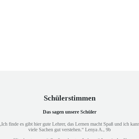
Das Gymnasium an der Vechte
Wir fördern die Bildung in Emlichheim und Umgebung
Schülerstimmen
Das sagen unsere Schüler
„Ich finde es gibt hier gute Lehrer, das Lernen macht Spaß und ich kan
viele Sachen gut verstehen.“ Lenya A., 9b