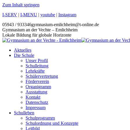
Zum Inhalt springen
I-SERV
|
I-MENU
|
youtube
|
Instagram
05943 / 933346
gymnasium-emlichheim@t-online.de
Gymnasium an der Vechte – Emlichheim
Lokale Bildung für globale Horizonte
Aktuelles
Die Schule
Unser Profil
Schulleitung
Lehrkräfte
Schülervertretung
Förderverein
Organigramm
Ausstattung
Kontakt
Datenschutz
Impressum
Schulleben
Schulprogramm
Schulordnung und Konzepte
Leitbild