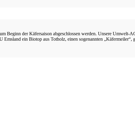
d zum Beginn der Käfersaison abgeschlossen werden. Unsere Umwelt-AG
sland ein Biotop aus Totholz, einen sogenannten „Käfermeiler“, geba
Das Gymnasium an der Vechte
Wir fördern die Bildung in Emlichheim und Umgebung