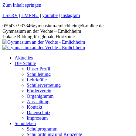
Zum Inhalt springen
I-SERV
|
I-MENU
|
youtube
|
Instagram
05943 / 933346
gymnasium-emlichheim@t-online.de
Gymnasium an der Vechte – Emlichheim
Lokale Bildung für globale Horizonte
Aktuelles
Die Schule
Unser Profil
Schulleitung
Lehrkräfte
Schülervertretung
Förderverein
Organigramm
Ausstattung
Kontakt
Datenschutz
Impressum
Schulleben
Schulprogramm
Schulordnung und Konzepte