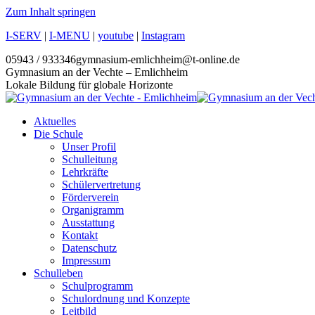
Zum Inhalt springen
I-SERV
|
I-MENU
|
youtube
|
Instagram
05943 / 933346
gymnasium-emlichheim@t-online.de
Gymnasium an der Vechte – Emlichheim
Lokale Bildung für globale Horizonte
Aktuelles
Die Schule
Unser Profil
Schulleitung
Lehrkräfte
Schülervertretung
Förderverein
Organigramm
Ausstattung
Kontakt
Datenschutz
Impressum
Schulleben
Schulprogramm
Schulordnung und Konzepte
Leitbild