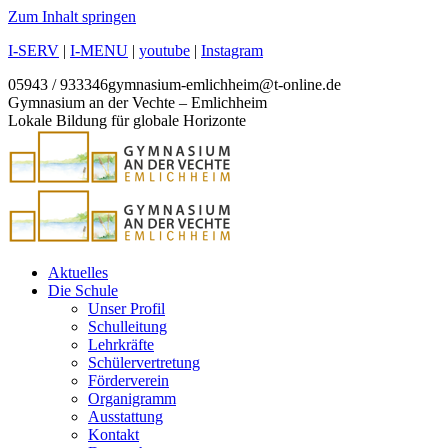
Zum Inhalt springen
I-SERV
|
I-MENU
|
youtube
|
Instagram
05943 / 933346
gymnasium-emlichheim@t-online.de
Gymnasium an der Vechte – Emlichheim
Lokale Bildung für globale Horizonte
Aktuelles
Die Schule
Unser Profil
Schulleitung
Lehrkräfte
Schülervertretung
Förderverein
Organigramm
Ausstattung
Kontakt