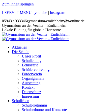
Zum Inhalt springen
I-SERV
|
I-MENU
|
youtube
|
Instagram
05943 / 933346
gymnasium-emlichheim@t-online.de
Gymnasium an der Vechte – Emlichheim
Lokale Bildung für globale Horizonte
Aktuelles
Die Schule
Unser Profil
Schulleitung
Lehrkräfte
Schülervertretung
Förderverein
Organigramm
Ausstattung
Kontakt
Datenschutz
Impressum
Schulleben
Schulprogramm
Schulordnung und Konzepte