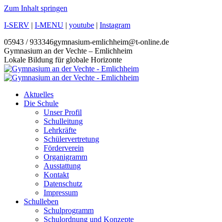
Zum Inhalt springen
I-SERV
|
I-MENU
|
youtube
|
Instagram
05943 / 933346
gymnasium-emlichheim@t-online.de
Gymnasium an der Vechte – Emlichheim
Lokale Bildung für globale Horizonte
Aktuelles
Die Schule
Unser Profil
Schulleitung
Lehrkräfte
Schülervertretung
Förderverein
Organigramm
Ausstattung
Kontakt
Datenschutz
Impressum
Schulleben
Schulprogramm
Schulordnung und Konzepte