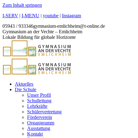
Zum Inhalt springen
I-SERV
|
I-MENU
|
youtube
|
Instagram
05943 / 933346
gymnasium-emlichheim@t-online.de
Gymnasium an der Vechte – Emlichheim
Lokale Bildung für globale Horizonte
Aktuelles
Die Schule
Unser Profil
Schulleitung
Lehrkräfte
Schülervertretung
Förderverein
Organigramm
Ausstattung
Kontakt