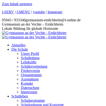
Zum Inhalt springen
I-SERV
|
I-MENU
|
youtube
|
Instagram
05943 / 933346
gymnasium-emlichheim@t-online.de
Gymnasium an der Vechte – Emlichheim
Lokale Bildung für globale Horizonte
Aktuelles
Die Schule
Unser Profil
Schulleitung
Lehrkräfte
Schülervertretung
Förderverein
Organigramm
Ausstattung
Kontakt
Datenschutz
Impressum
Schulleben
Schulprogramm
Schulordnung und Konzepte