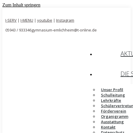
Zum Inhalt springen
I-SERV
|
I-MENU
|
youtube
|
Instagram
05943 / 933346
gymnasium-emlichheim@t-online.de
AKT
DIE
Unser Profil
Schulleitung
Lehrkräfte
Schülervertretu
Förderverein
Organigramm
Ausstattung
Kontakt
Datenschutz