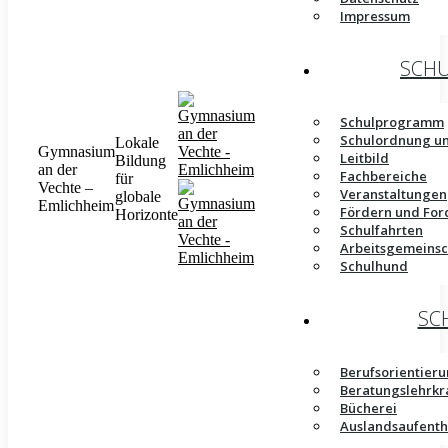
Impressum
SCHU
Schulprogramm
Schulordnung u
Lokale
Gymnasium
Leitbild
Bildung
an der
Fachbereiche
für
Vechte –
Veranstaltungen
globale
Emlichheim
Fördern und For
Horizonte
Schulfahrten
Arbeitsgemeinsc
Schulhund
SC
Berufsorientier
Beratungslehrkr
Bücherei
Auslandsaufenth