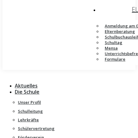
E
Anmeldung am 
Elternberatung
Schulbuchauslei
Schultag
Mensa
Unterrichtsbefr
Formulare
Aktuelles
Die Schule
Unser Profil
Schulleitung
Lehrkräfte
Schülervertretung
Förderverein