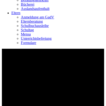
Beratungslehrkraft
Bücherei
Auslandsaufenthalt
Eltern
Anmeldung am GadV
Elternberatung
Schulbuchausleihe
Schultag
Mensa
Unterrichtsbefreiung
Formulare