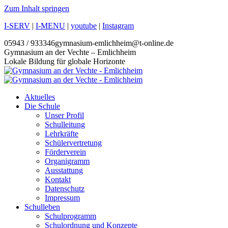
Zum Inhalt springen
I-SERV
|
I-MENU
|
youtube
|
Instagram
05943 / 933346
gymnasium-emlichheim@t-online.de
Gymnasium an der Vechte – Emlichheim
Lokale Bildung für globale Horizonte
Aktuelles
Die Schule
Unser Profil
Schulleitung
Lehrkräfte
Schülervertretung
Förderverein
Organigramm
Ausstattung
Kontakt
Datenschutz
Impressum
Schulleben
Schulprogramm
Schulordnung und Konzepte