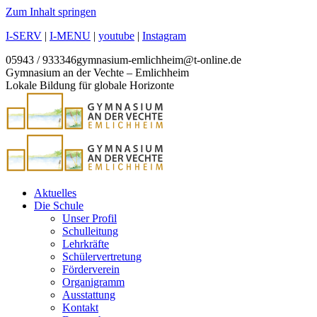
Zum Inhalt springen
I-SERV
|
I-MENU
|
youtube
|
Instagram
05943 / 933346
gymnasium-emlichheim@t-online.de
Gymnasium an der Vechte – Emlichheim
Lokale Bildung für globale Horizonte
Aktuelles
Die Schule
Unser Profil
Schulleitung
Lehrkräfte
Schülervertretung
Förderverein
Organigramm
Ausstattung
Kontakt