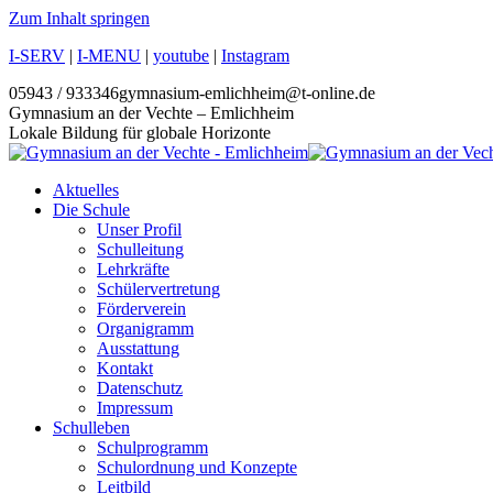
Zum Inhalt springen
I-SERV
|
I-MENU
|
youtube
|
Instagram
05943 / 933346
gymnasium-emlichheim@t-online.de
Gymnasium an der Vechte – Emlichheim
Lokale Bildung für globale Horizonte
Aktuelles
Die Schule
Unser Profil
Schulleitung
Lehrkräfte
Schülervertretung
Förderverein
Organigramm
Ausstattung
Kontakt
Datenschutz
Impressum
Schulleben
Schulprogramm
Schulordnung und Konzepte
Leitbild