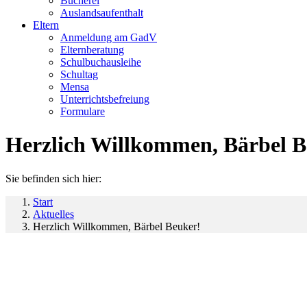
Bücherei
Auslandsaufenthalt
Eltern
Anmeldung am GadV
Elternberatung
Schulbuchausleihe
Schultag
Mensa
Unterrichtsbefreiung
Formulare
Herzlich Willkommen, Bärbel B
Sie befinden sich hier:
Start
Aktuelles
Herzlich Willkommen, Bärbel Beuker!