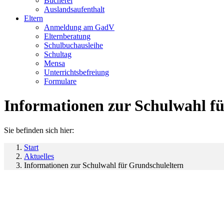
Bücherei
Auslandsaufenthalt
Eltern
Anmeldung am GadV
Elternberatung
Schulbuchausleihe
Schultag
Mensa
Unterrichtsbefreiung
Formulare
Informationen zur Schulwahl f
Sie befinden sich hier:
Start
Aktuelles
Informationen zur Schulwahl für Grundschuleltern