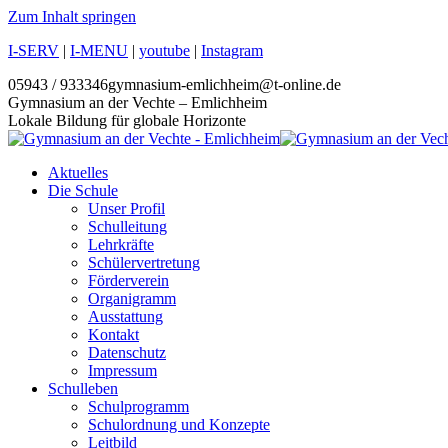
Zum Inhalt springen
I-SERV
|
I-MENU
|
youtube
|
Instagram
05943 / 933346
gymnasium-emlichheim@t-online.de
Gymnasium an der Vechte – Emlichheim
Lokale Bildung für globale Horizonte
Aktuelles
Die Schule
Unser Profil
Schulleitung
Lehrkräfte
Schülervertretung
Förderverein
Organigramm
Ausstattung
Kontakt
Datenschutz
Impressum
Schulleben
Schulprogramm
Schulordnung und Konzepte
Leitbild