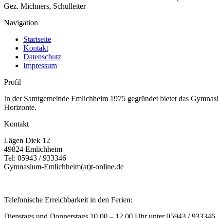
Gez. Michners, Schulleiter
Navigation
Startseite
Kontakt
Datenschutz
Impressum
Profil
In der Samtgemeinde Emlichheim 1975 gegründet bietet das Gymnasium
Horizonte.
Kontakt
Lägen Diek 12
49824 Emlichheim
Tel: 05943 / 933346
Gymnasium-Emlichheim(at)t-online.de
Telefonische Erreichbarkeit in den Ferien:
Dienstags und Donnerstags 10.00 – 12.00 Uhr unter 05943 / 933346