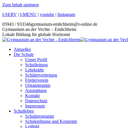
Zum Inhalt springen
I-SERV
|
I-MENU
|
youtube
|
Instagram
05943 / 933346
gymnasium-emlichheim@t-online.de
Gymnasium an der Vechte – Emlichheim
Lokale Bildung für globale Horizonte
Aktuelles
Die Schule
Unser Profil
Schulleitung
Lehrkräfte
Schülervertretung
Förderverein
Organigramm
Ausstattung
Kontakt
Datenschutz
Impressum
Schulleben
Schulprogramm
Schulordnung und Konzepte
Leitbild