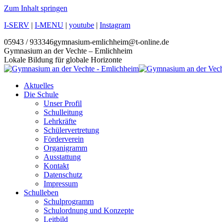
Zum Inhalt springen
I-SERV
|
I-MENU
|
youtube
|
Instagram
05943 / 933346
gymnasium-emlichheim@t-online.de
Gymnasium an der Vechte – Emlichheim
Lokale Bildung für globale Horizonte
Aktuelles
Die Schule
Unser Profil
Schulleitung
Lehrkräfte
Schülervertretung
Förderverein
Organigramm
Ausstattung
Kontakt
Datenschutz
Impressum
Schulleben
Schulprogramm
Schulordnung und Konzepte
Leitbild