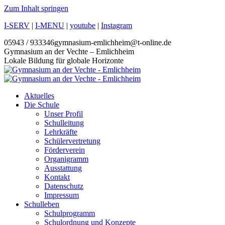
Zum Inhalt springen
I-SERV
|
I-MENU
|
youtube
|
Instagram
05943 / 933346
gymnasium-emlichheim@t-online.de
Gymnasium an der Vechte – Emlichheim
Lokale Bildung für globale Horizonte
Aktuelles
Die Schule
Unser Profil
Schulleitung
Lehrkräfte
Schülervertretung
Förderverein
Organigramm
Ausstattung
Kontakt
Datenschutz
Impressum
Schulleben
Schulprogramm
Schulordnung und Konzepte