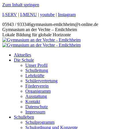
Zum Inhalt springen
I-SERV
|
I-MENU
|
youtube
|
Instagram
05943 / 933346
gymnasium-emlichheim@t-online.de
Gymnasium an der Vechte – Emlichheim
Lokale Bildung für globale Horizonte
Aktuelles
Die Schule
Unser Profil
Schulleitung
Lehrkräfte
Schülervertretung
Förderverein
Organigramm
Ausstattung
Kontakt
Datenschutz
Impressum
Schulleben
Schulprogramm
Schulordnung und Konzepte