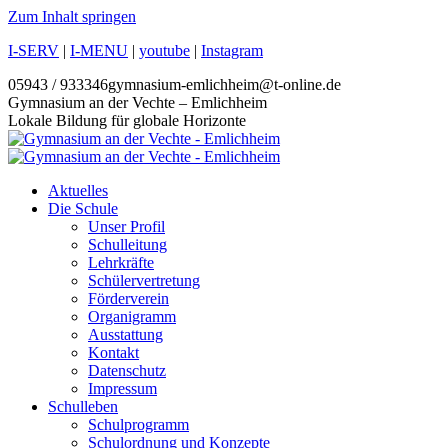
Zum Inhalt springen
I-SERV
|
I-MENU
|
youtube
|
Instagram
05943 / 933346
gymnasium-emlichheim@t-online.de
Gymnasium an der Vechte – Emlichheim
Lokale Bildung für globale Horizonte
Aktuelles
Die Schule
Unser Profil
Schulleitung
Lehrkräfte
Schülervertretung
Förderverein
Organigramm
Ausstattung
Kontakt
Datenschutz
Impressum
Schulleben
Schulprogramm
Schulordnung und Konzepte