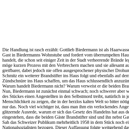
Die Handlung ist rasch erzählt: Gottlieb Biedermann ist als Haarwass
Gast in Biedermanns Wohnstube und fordert vom überrumpelten Hausherr
handelt, die schon seit einiger Zeit in der Stadt verheerende Brände
möge kurzen Prozess mit den Verbrechern machen und sie allesamt au
greifbarer, dabei jedoch nie offen ausgesprochener physischer Drohu
Schmitz ein weiterer Brandstifter ins Haus folgt und ebenfalls auf 
Zündschnüre ins Haus schaffen, um das Haus schlussendlich anzuzü
Warum handelt Biedermann nicht? Warum verweist er die beiden Brand
Nun, Biedermann ist zunächst einmal schwach; noch schwerer aber wieg
des Stückes einen Angestellten in den Selbstmord treibt, natürlich 
Menschlichkeit zu zeigen, die in der herzlos kalten Welt so bitter nöt
nur das. Noch viel wichtiger ist, dass man ihm ein verlockendes Angebo
glitzernde Ausrede, warum er sich das Gesetz des Handelns hat aus d
eingestehen, dass die beiden Gäste Brandstifter sind und ihn nebst Ga
Sah das Schweizer Publikum mehrheitlich 1958 in dem Stück noch ei
Nationalsozialisten bezogen. Dieser Auffassung folgte weitgehend das