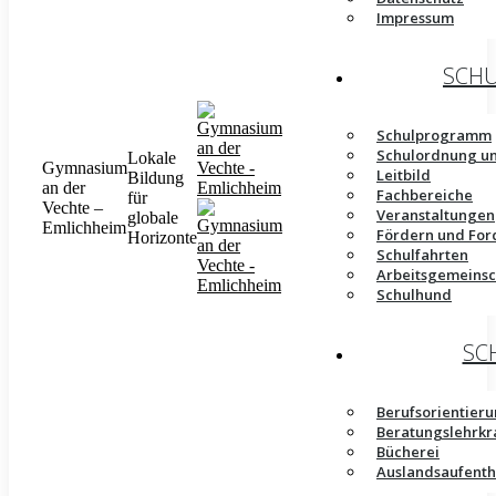
Impressum
SCHU
Schulprogramm
Schulordnung u
Lokale
Gymnasium
Leitbild
Bildung
an der
Fachbereiche
für
Vechte –
Veranstaltungen
globale
Emlichheim
Fördern und For
Horizonte
Schulfahrten
Arbeitsgemeinsc
Schulhund
SC
Berufsorientier
Beratungslehrkr
Bücherei
Auslandsaufenth