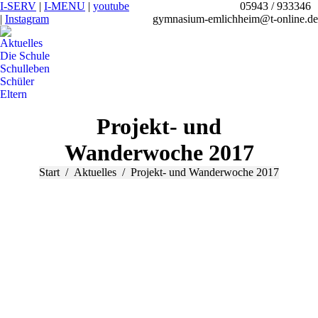
I-SERV
|
I-MENU
|
youtube
05943 / 933346
|
Instagram
gymnasium-emlichheim@t-online.de
Aktuelles
Die Schule
Schulleben
Schüler
Eltern
Search:
Projekt- und
Wanderwoche 2017
Sie befinden sich hier:
Start
Aktuelles
Projekt- und Wanderwoche 2017