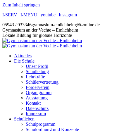
Zum Inhalt springen
I-SERV
|
I-MENU
|
youtube
|
Instagram
05943 / 933346
gymnasium-emlichheim@t-online.de
Gymnasium an der Vechte – Emlichheim
Lokale Bildung für globale Horizonte
Aktuelles
Die Schule
Unser Profil
Schulleitung
Lehrkräfte
Schülervertretung
Förderverein
Organigramm
Ausstattung
Kontakt
Datenschutz
Impressum
Schulleben
Schulprogramm
Schulordnung und Konzepte