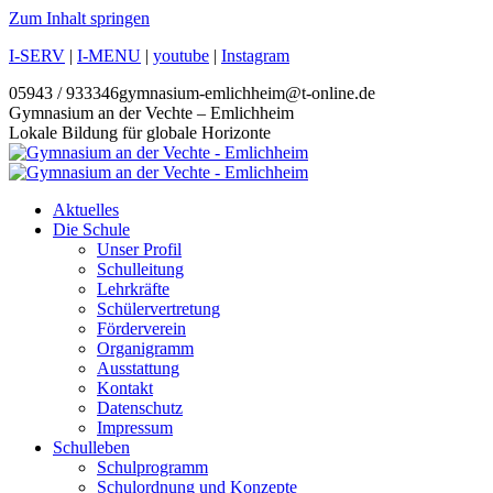
Zum Inhalt springen
I-SERV
|
I-MENU
|
youtube
|
Instagram
05943 / 933346
gymnasium-emlichheim@t-online.de
Gymnasium an der Vechte – Emlichheim
Lokale Bildung für globale Horizonte
Aktuelles
Die Schule
Unser Profil
Schulleitung
Lehrkräfte
Schülervertretung
Förderverein
Organigramm
Ausstattung
Kontakt
Datenschutz
Impressum
Schulleben
Schulprogramm
Schulordnung und Konzepte