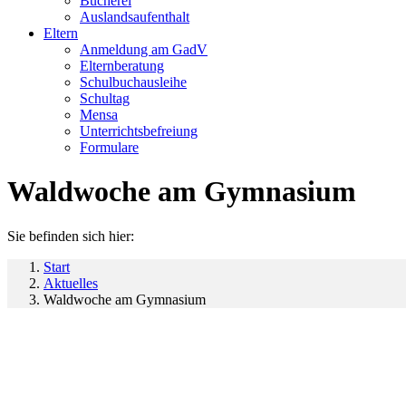
Bücherei
Auslandsaufenthalt
Eltern
Anmeldung am GadV
Elternberatung
Schulbuchausleihe
Schultag
Mensa
Unterrichtsbefreiung
Formulare
Waldwoche am Gymnasium
Sie befinden sich hier:
Start
Aktuelles
Waldwoche am Gymnasium