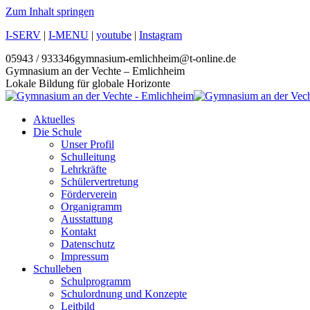
Zum Inhalt springen
I-SERV
|
I-MENU
|
youtube
|
Instagram
05943 / 933346
gymnasium-emlichheim@t-online.de
Gymnasium an der Vechte – Emlichheim
Lokale Bildung für globale Horizonte
Aktuelles
Die Schule
Unser Profil
Schulleitung
Lehrkräfte
Schülervertretung
Förderverein
Organigramm
Ausstattung
Kontakt
Datenschutz
Impressum
Schulleben
Schulprogramm
Schulordnung und Konzepte
Leitbild