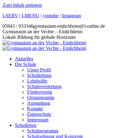
Zum Inhalt springen
I-SERV
|
I-MENU
|
youtube
|
Instagram
05943 / 933346
gymnasium-emlichheim@t-online.de
Gymnasium an der Vechte – Emlichheim
Lokale Bildung für globale Horizonte
Aktuelles
Die Schule
Unser Profil
Schulleitung
Lehrkräfte
Schülervertretung
Förderverein
Organigramm
Ausstattung
Kontakt
Datenschutz
Impressum
Schulleben
Schulprogramm
Schulordnung und Konzepte