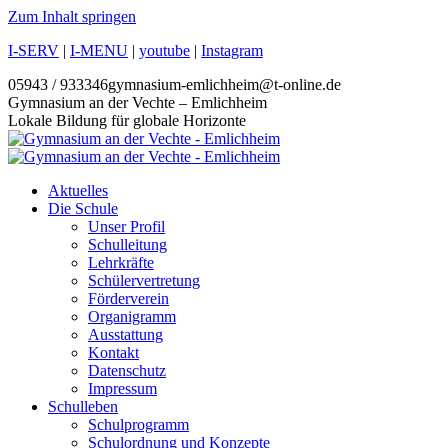
Zum Inhalt springen
I-SERV
|
I-MENU
|
youtube
|
Instagram
05943 / 933346
gymnasium-emlichheim@t-online.de
Gymnasium an der Vechte – Emlichheim
Lokale Bildung für globale Horizonte
Aktuelles
Die Schule
Unser Profil
Schulleitung
Lehrkräfte
Schülervertretung
Förderverein
Organigramm
Ausstattung
Kontakt
Datenschutz
Impressum
Schulleben
Schulprogramm
Schulordnung und Konzepte