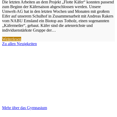
Die letzten Arbeiten an dem Projekt „Flotte Käfer“ konnten passend
zum Beginn der Käfersaison abgeschlossen werden. Unsere
Umwelt-AG hat in den letzten Wochen und Monaten mit großem
Eifer auf unserem Schulhof in Zusammenarbeit mit Andreas Rakers
vom NABU Emsland ein Biotop aus Totholz, einen sogenannten
„Käfermeiler“, gebaut. Käfer sind die artenreichste und
individuenstärkste Gruppe der…
Weiterlesen
Zu allen Neuigkeiten
Das Gymnasium an der Vechte
Wir fördern die Bildung in Emlichheim und Umgebung
Mehr über das Gymnasium