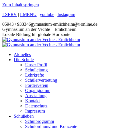
Zum Inhalt springen
I-SERV
|
I-MENU
|
youtube
|
Instagram
05943 / 933346
gymnasium-emlichheim@t-online.de
Gymnasium an der Vechte – Emlichheim
Lokale Bildung für globale Horizonte
Aktuelles
Die Schule
Unser Profil
Schulleitung
Lehrkräfte
Schülervertretung
Förderverein
Organigramm
Ausstattung
Kontakt
Datenschutz
Impressum
Schulleben
Schulprogramm
Schulordnung und Konzepte