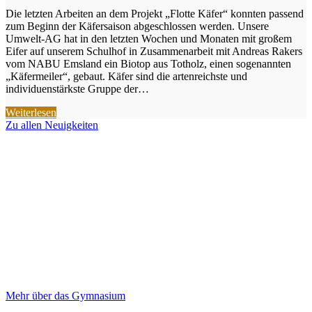
Die letzten Arbeiten an dem Projekt „Flotte Käfer“ konnten passend
zum Beginn der Käfersaison abgeschlossen werden. Unsere
Umwelt-AG hat in den letzten Wochen und Monaten mit großem
Eifer auf unserem Schulhof in Zusammenarbeit mit Andreas Rakers
vom NABU Emsland ein Biotop aus Totholz, einen sogenannten
„Käfermeiler“, gebaut. Käfer sind die artenreichste und
individuenstärkste Gruppe der…
Weiterlesen
Zu allen Neuigkeiten
Das Gymnasium an der Vechte
Wir fördern die Bildung in Emlichheim und Umgebung
Mehr über das Gymnasium