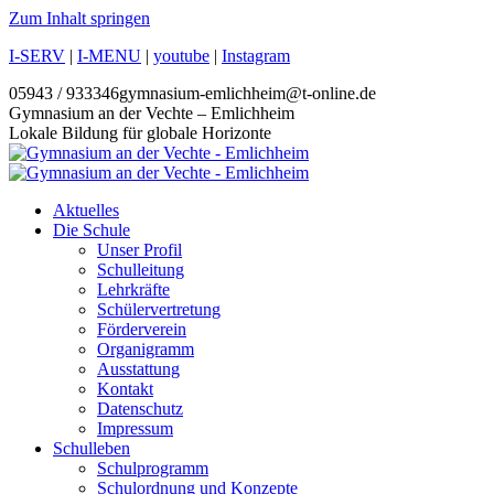
Zum Inhalt springen
I-SERV
|
I-MENU
|
youtube
|
Instagram
05943 / 933346
gymnasium-emlichheim@t-online.de
Gymnasium an der Vechte – Emlichheim
Lokale Bildung für globale Horizonte
Aktuelles
Die Schule
Unser Profil
Schulleitung
Lehrkräfte
Schülervertretung
Förderverein
Organigramm
Ausstattung
Kontakt
Datenschutz
Impressum
Schulleben
Schulprogramm
Schulordnung und Konzepte