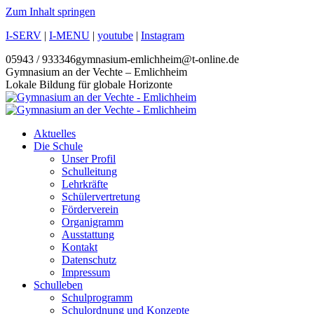
Zum Inhalt springen
I-SERV
|
I-MENU
|
youtube
|
Instagram
05943 / 933346
gymnasium-emlichheim@t-online.de
Gymnasium an der Vechte – Emlichheim
Lokale Bildung für globale Horizonte
Aktuelles
Die Schule
Unser Profil
Schulleitung
Lehrkräfte
Schülervertretung
Förderverein
Organigramm
Ausstattung
Kontakt
Datenschutz
Impressum
Schulleben
Schulprogramm
Schulordnung und Konzepte